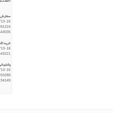
سفارش 
76250713-16(
391224
543035
خرید اک
76250713-16(
543221
پشتیبانی
76250713-16(
763280
234149